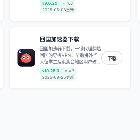
站，专业回国加速器，帮你加速
v9.0.20
⭐ 4.8
访问优酷、bilibili、腾讯视频、
2025-06-08更新
爱奇艺等，加速国服游戏，例如
原神、阴阳师、和平精英、使命
召唤、天涯明月刀、一梦江湖、
幻书启示录、明日方舟、战双帕
回国加速器下载
弥什、sky光·遇、另一个伊甸园
等国内各种服务,回国加速器致
回国加速器下载，一键代理翻墙
力于帮助海外华人和留学生、港
回国的穿梭VPN，帮助海外华
下载
澳台地区用户提供最好的回国游
人留学生及港澳台地区用户破除
戏和音乐视频加速服务，可以在
地区版权限制问题，一键降低游
v10.28.0
⭐ 4.7
海外或港澳台地区流畅加速国服
戏延迟，加速访问中国网站、游
2025-08-25更新
游戏和音视频服务，提供专业稳
戏及应用。
定的全球回国线路和游戏加速专
线。能加速访问优酷、爱奇艺、
腾讯视频、B站、芒果TV、西瓜
视频、QQ音乐、网易云音乐、
酷狗音乐、YY等主流网站应用
解除限制，带你穿梭加速回国。
目前已有上百万用户，用户整体
好评95%以上，一对一在线客
服支持，保障你的使用体验。