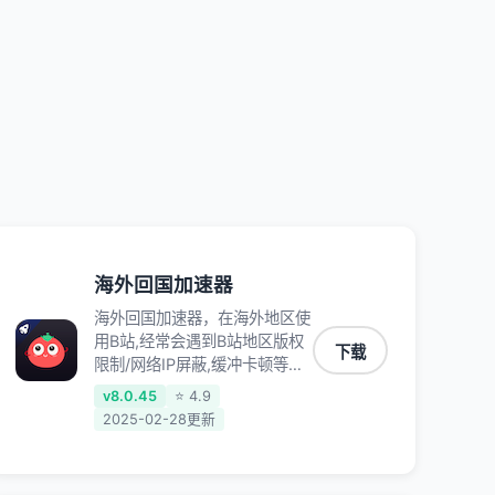
加速访问优酷、爱奇艺、腾讯视
频、B站、芒果TV、西瓜视频、
QQ音乐、网易云音乐、酷狗音
乐、YY等主流网站应用解除限
制，带你穿梭加速回国。目前已
有上百万用户，用户整体好评
95%以上，一对一在线客服支
持，保障你的使用体验。
海外回国加速器
海外回国加速器，在海外地区使
用B站,经常会遇到B站地区版权
下载
限制/网络IP屏蔽,缓冲卡顿等问
题,使用我们的哔哩哔哩专用回
v8.0.45
⭐ 4.9
国VPN,可加速解决各类网络问
2025-02-28更新
题,一键网络回国,全球智能专线
为您提供最优线路,一对一技术
客服7*24小时服务。