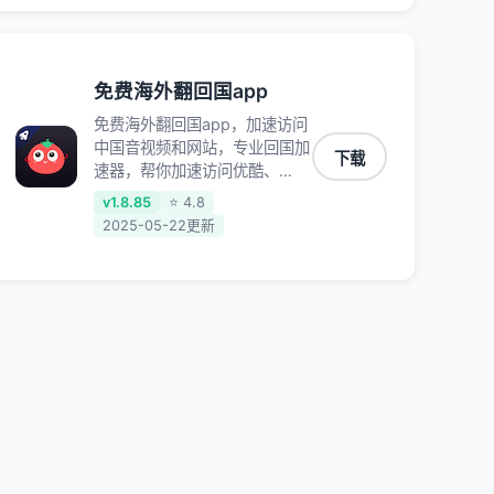
免费海外翻回国app
免费海外翻回国app，加速访问
中国音视频和网站，专业回国加
下载
速器，帮你加速访问优酷、
bilibili、腾讯视频、爱奇艺等，
v1.8.85
⭐ 4.8
加速国服游戏，例如原神、阴阳
2025-05-22更新
师、和平精英、使命召唤、天涯
明月刀、一梦江湖、幻书启示
录、明日方舟、战双帕弥什、
sky光·遇、另一个伊甸园等国内
各种服务,回国加速器致力于帮
助海外华人和留学生、港澳台地
区用户提供最好的回国游戏和音
乐视频加速服务，可以在海外或
港澳台地区流畅加速国服游戏和
音视频服务，提供专业稳定的全
球回国线路和游戏加速专线。能