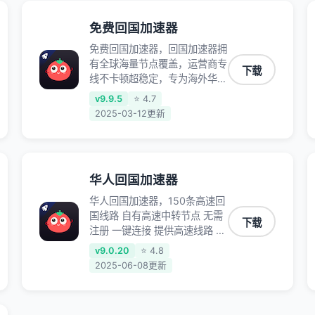
听
免费回国加速器
免费回国加速器，回国加速器拥
有全球海量节点覆盖，运营商专
下载
线不卡顿超稳定，专为海外华人
和留学生打造，帮助海外华人免
v9.9.5
⭐ 4.7
除地域限制，随时高速稳定低延
2025-03-12更新
迟玩国服游戏、观看高清视频、
听高品质音乐。
华人回国加速器
华人回国加速器，150条高速回
国线路 自有高速中转节点 无需
下载
注册 一键连接 提供高速线路 应
用内直达视频音乐app,快人一
v9.0.20
⭐ 4.8
步 应用模式 App互不干扰 不间
2025-06-08更新
断的隐私保护 数据加密 隐私保
护 保持高速同时确保数据不泄
露 阻止第三方对数据进行窃取