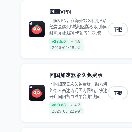
视频、爱奇艺、哔哩哔哩和优酷
视频,在国外也能畅快追剧!
回国VPN
回国VPN，在海外地区使用B站,
经常会遇到B站地区版权限制/网
下载
络IP屏蔽,缓冲卡顿等问题,使用
我们的哔哩哔哩专用回国VPN,
v28.5.0
⭐ 4.9
可加速解决各类网络问题,一键
2025-02-28更新
网络回国,全球智能专线为您提
供最优线路,一对一技术客服
7*24小时服务。
回国加速器永久免费版
回国加速器永久免费版，助力海
外华人高速访问国内网络，快速
下载
开启国内各直播平台,解决国内
视频、音乐卡顿问题；更能加速
v8.9.88
⭐ 4.7
海量国服游戏，超低延迟稳定不
2025-05-22更新
掉线,畅享国内网络！