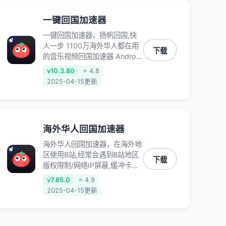
一键回国加速器
一键回国加速器，扬帆回国,快
人一步 1100万海外华人都在用
下载
的音乐视频回国加速器 Android
iOS Windows Mac TV VIP 支
v10.3.80
⭐ 4.8
持多种加速场景 了解更多 看视
2025-04-15更新
频 全球高速通道搭配第三方
CDN节点,解锁加速腾讯视频、
爱奇艺、哔哩哔哩和优酷视频,
在国外也能畅快追剧!
海外华人回国加速器
海外华人回国加速器，在海外地
区使用B站,经常会遇到B站地区
下载
版权限制/网络IP屏蔽,缓冲卡顿
等问题,使用我们的哔哩哔哩专
v7.85.0
⭐ 4.9
用回国VPN,可加速解决各类网
2025-04-15更新
络问题,一键网络回国,全球智能
专线为您提供最优线路,一对一
技术客服7*24小时服务。