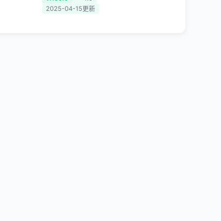
区版权限制问题，一键降低游戏
2025-04-15更新
延迟，加速访问中国网站、游戏
及应用。