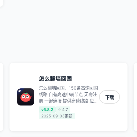
怎么翻墙回国
怎么翻墙回国，150条高速回国
线路 自有高速中转节点 无需注
下载
册 一键连接 提供高速线路 应用
内直达视频音乐app,快人一步
v6.8.2
⭐ 4.7
应用模式 App互不干扰 不间断
2025-09-03更新
的隐私保护 数据加密 隐私保护
保持高速同时确保数据不泄露
阻止第三方对数据进行窃取和监