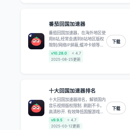
明月刀、一梦江湖、幻书启示
录、明日方舟、战双帕弥什、
sky光·遇、另一个伊甸园等国内
各种服务,回国加速器致力于帮
番茄回国加速器
助海外华人和留学生、港澳台地
番茄回国加速器，在海外地区使
区用户提供最好的回国游戏和音
用B站,经常会遇到B站地区版权
乐视频加速服务，可以在海外或
下载
限制/网络IP屏蔽,缓冲卡顿等问
港澳台地区流畅加速国服游戏和
题,使用我们的哔哩哔哩专用回
音视频服务，提供专业稳定的全
v10.28.0
⭐ 4.7
国VPN,可加速解决各类网络问
球回国线路和游戏加速专线。能
2025-08-25更新
题,一键网络回国,全球智能专线
加速访问优酷、爱奇艺、腾讯视
为您提供最优线路,一对一技术
频、B站、芒果TV、西瓜视频、
客服7*24小时服务。
QQ音乐、网易云音乐、酷狗音
乐、YY等主流网站应用解除限
制，带你穿梭加速回国。目前已
十大回国加速器排名
有上百万用户，用户整体好评
十大回国加速器排名，解锁国内
95%以上，一对一在线客服支
音乐视频版权限制. 刷剧不卡，
持，保障你的使用体验。
下载
高清秒开. 有效降低国服游戏延
迟. 提升国内主流应用访问速度
v9.9.5
⭐ 4.7
; 独创加速黑科技 · 海量边缘. 动
2025-03-12更新
态多线. 智能流控。