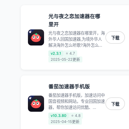
光与夜之恋加速器在哪
里开
光与夜之恋加速器在哪里开，海
下载
外华人回国加速器,为境外华人
解决海外怎么听歌?海外怎么看
剧?海外怎么玩游戏不卡等境外
v2.3.1
⭐ 4.7
难题,全球回国稳定国内节点,专
2025-05-22更新
业、流畅加速让海外党们一键轻
松回国,简单好用
番茄加速器手机版
番茄加速器手机版，加速访问中
国音视频和网站，专业回国加速
下载
器，帮你加速访问优酷、
bilibili、腾讯视频、爱奇艺等，
v10.3.80
⭐ 4.8
加速国服游戏，例如原神、阴阳
2025-04-15更新
师、和平精英、使命召唤、天涯