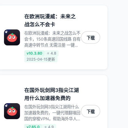
在欧洲玩漫威：未来之
战怎么不会卡
在欧洲玩漫威：未来之战怎么不
下载
会卡，150条高速回国线路 自有
高速中转节点 无需注册 一键连
接 提供高速线路 应用内直达视
v10.3.80
⭐ 4.8
频音乐app,快人一步 应用模式
2025-04-15更新
App互不干扰 不间断的隐私保
护 数据加密 隐私保护 保持高速
同时确保数据不泄露 阻止第三
方对数据进行窃取和监听
在国外玩剑网3指尖江湖
用什么加速器免费的
在国外玩剑网3指尖江湖用什么
下载
加速器免费的，一键代理翻墙回
国的穿梭VPN，帮助海外华人
留学生及港澳台地区用户破除地
v7.85.0
⭐ 4.9